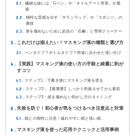
2.1
繊細な線には「Gペン」や「ネイルアート用筆」が最
適
2.2
独特な質感を出す「サランラップ」や「スポンジ」の
裏技
2.3
筆を傷めないために必須の「石鹸」と専用クリーナー
3
これだけは揃えたい！マスキング液の種類と選び方
3.1
ペンタイプ？ボトルタイプ？用途に合わせた使い分け
4
【実践】マスキング液の使い方の手順と綺麗に剥が
すコツ
4.1
ステップ1：下書き後にマスキング液を塗る
4.2
ステップ2：【最重要】しっかり乾燥させてから着彩
4.3
ステップ3：紙を傷めない剥がし方のタイミング
5
失敗を防ぐ！初心者が気をつけるべき注意点と対策
5.1
紙との相性に注意！破れやすい紙と強い紙
6
マスキング液を使った応用テクニックと活用事例