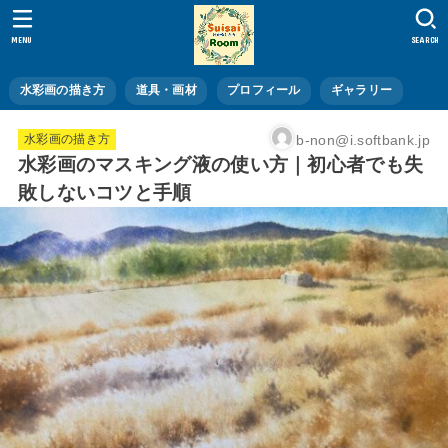
MENU
SEARCH
水彩画の描き方
道具・画材
プロフィール
ギャラリー
b-non@i.softbank.jp
水彩画の描き方
水彩画のマスキング液の使い方｜初心者でも失
敗しないコツと手順