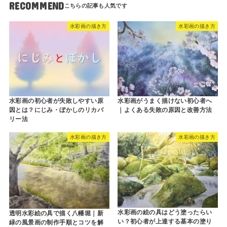
RECOMMEND
水彩画の描き方
水彩画の描き方
水彩画の初心者が失敗しやすい原
水彩画がうまく描けない初心者へ
因とは？にじみ・ぼかしのリカバ
｜よくある失敗の原因と改善方法
リー法
水彩画の描き方
水彩画の描き方
水彩画の絵の具はどう塗ったらい
透明水彩絵の具で描く八幡堀｜新
い？初心者が上達する基本の塗り
緑の風景画の制作手順とコツを解