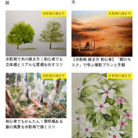
方
説
水彩画の描き方
水彩画の描き方
水彩画で木の描き方｜初心者でも
【水彩画 描き方 初心者】「茜のモ
立体感とリアルな質感を出すコツ
スク」で学ぶ着彩プランと手順
水彩画の描き方
水彩画の描き方
初心者でもかんたん！透明感ある
森の風景を水彩画で描くコツ