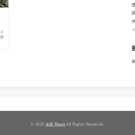
森
ス
透
© 2026
水彩 Room
All Rights Reserved.