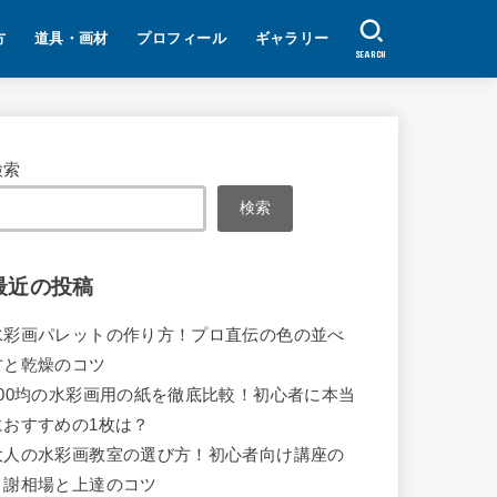
方
道具・画材
プロフィール
ギャラリー
SEARCH
検索
検索
最近の投稿
水彩画パレットの作り方！プロ直伝の色の並べ
方と乾燥のコツ
100均の水彩画用の紙を徹底比較！初心者に本当
におすすめの1枚は？
大人の水彩画教室の選び方！初心者向け講座の
月謝相場と上達のコツ