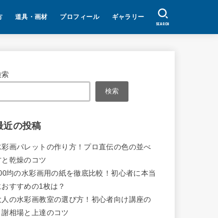
方
道具・画材
プロフィール
ギャラリー
SEARCH
検索
検索
最近の投稿
水彩画パレットの作り方！プロ直伝の色の並べ
方と乾燥のコツ
100均の水彩画用の紙を徹底比較！初心者に本当
におすすめの1枚は？
大人の水彩画教室の選び方！初心者向け講座の
月謝相場と上達のコツ