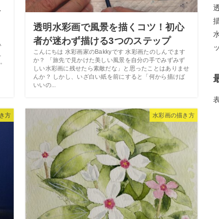
者
透明水彩画で風景を描くコツ！初心
ま
者が迷わず描ける3つのステップ
い
こんにちは 水彩画家のBakkyです 水彩画たのしんでます
え
か？ 「旅先で見かけた美しい風景を自分の手でみずみず
。
しい水彩画に残せたら素敵だな」と思ったことはありませ
んか？ しかし、いざ白い紙を前にすると「何から描けば
いいの...
き方
水彩画の描き方