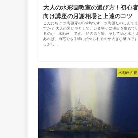
大人の水彩画教室の選び方！初心
向け講座の月謝相場と上達のコツ
こんにちは 水彩画家のBakkyです 水彩画たのしんで
すか？ 大人の習い事として、いま密かに注目を集めて
るのが「水彩画」です。 絵の具と筆、そして紙と水さ
あれば、自宅でも手軽に始められるのが大きな魅力です
しかし...
水彩画の描