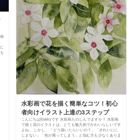
方
画
に
も
水彩画で花を描く簡単なコツ！初心
者向けイラスト上達の3ステップ
こんにちはBakkyです 水彩画たのしんでますか？ 水彩画
で描く花のイラストは、とても魅力的でかわいらしいです
よね。 しかし、「どう描いたらいいの？」「きれいにに
じまない」「色が濁ってしまう」と悩む方も少なくありま