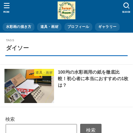
MENU
SEARCH
水彩画の描き方
道具・画材
プロフィール
ギャラリー
ダイソー
100均の水彩画用の紙を徹底比
道具・画材
較！初心者に本当におすすめの1枚
は？
検索
検索