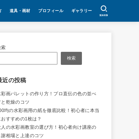
方
道具・画材
プロフィール
ギャラリー
SEARCH
検索
検索
最近の投稿
水彩画パレットの作り方！プロ直伝の色の並べ
方と乾燥のコツ
100均の水彩画用の紙を徹底比較！初心者に本当
におすすめの1枚は？
大人の水彩画教室の選び方！初心者向け講座の
月謝相場と上達のコツ