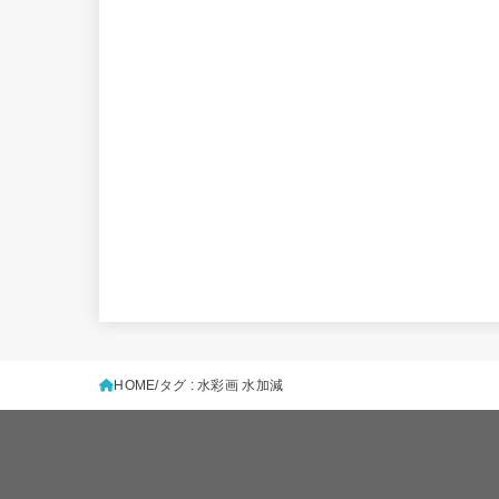
HOME
タグ : 水彩画 水加減