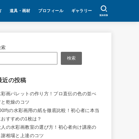
方
道具・画材
プロフィール
ギャラリー
SEARCH
検索
検索
最近の投稿
水彩画パレットの作り方！プロ直伝の色の並べ
方と乾燥のコツ
100均の水彩画用の紙を徹底比較！初心者に本当
におすすめの1枚は？
大人の水彩画教室の選び方！初心者向け講座の
月謝相場と上達のコツ